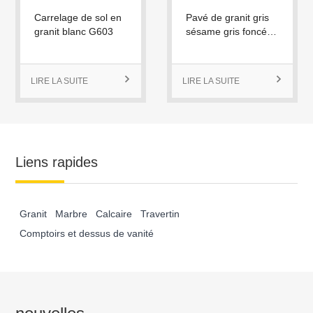
Carrelage de sol en
Pavé de granit gris
granit blanc G603
sésame gris foncé
chinois exfolié
LIRE LA SUITE

LIRE LA SUITE

Liens rapides
Granit
Marbre
Calcaire
Travertin
Comptoirs et dessus de vanité