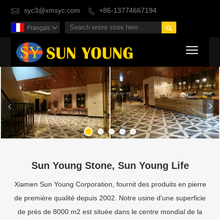
syc3@xmsyc.com
+86-13774667194



Français

Toggl
Sun Young Stone, Sun Young Life
Xiamen Sun Young Corporation, fournit des produits en pierre
de première qualité depuis 2002. Notre usine d'une superficie
de près de 8000 m2 est située dans le centre mondial de la